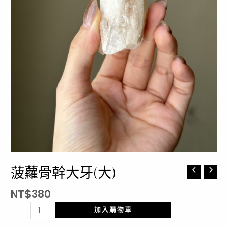
菠蘿骨幹大牙(大)
菠
蘿
NT$
380
骨
幹
加入購物車
大
牙