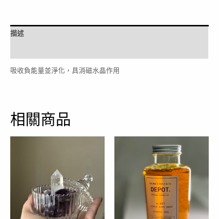
(大)
數
量
描述
評價 (0)
吸收負能量並淨化，具消磁水晶作用
相關商品