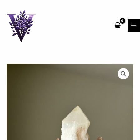
跳
MA
至
ME
主
要
內
容