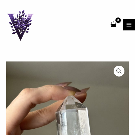
跳
MA
至
ME
主
要
內
容