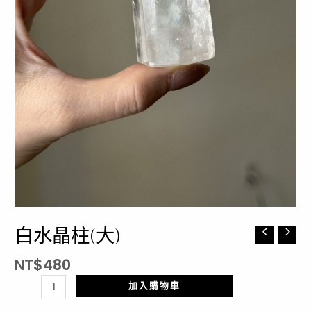
白水晶柱(大)
白
水
NT$
480
晶
柱
加入購物車
(大)
數