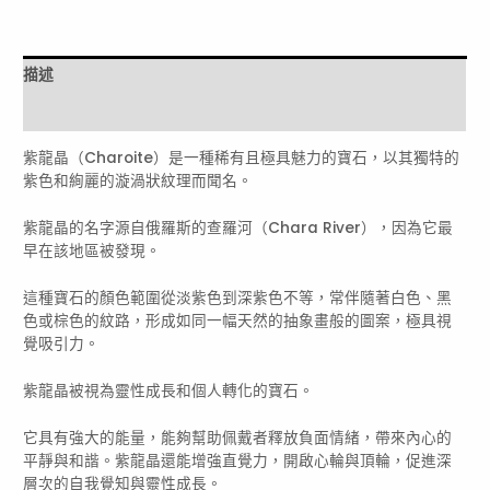
11.6mm
數
量
描述
評價 (0)
紫龍晶（Charoite）是一種稀有且極具魅力的寶石，以其獨特的
紫色和絢麗的漩渦狀紋理而聞名。
紫龍晶的名字源自俄羅斯的查羅河（Chara River），因為它最
早在該地區被發現。
這種寶石的顏色範圍從淡紫色到深紫色不等，常伴隨著白色、黑
色或棕色的紋路，形成如同一幅天然的抽象畫般的圖案，極具視
覺吸引力。
紫龍晶被視為靈性成長和個人轉化的寶石。
它具有強大的能量，能夠幫助佩戴者釋放負面情緒，帶來內心的
平靜與和諧。紫龍晶還能增強直覺力，開啟心輪與頂輪，促進深
層次的自我覺知與靈性成長。