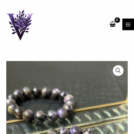
跳
MA
至
ME
主
要
內
容