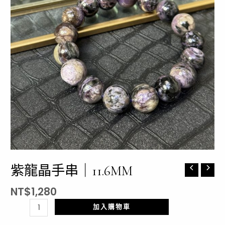
紫龍晶手串｜11.6MM
紫
龍
NT$
1,280
晶
手
加入購物車
串
｜