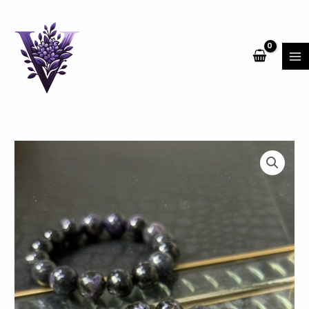
跳
MA
至
ME
主
要
內
容