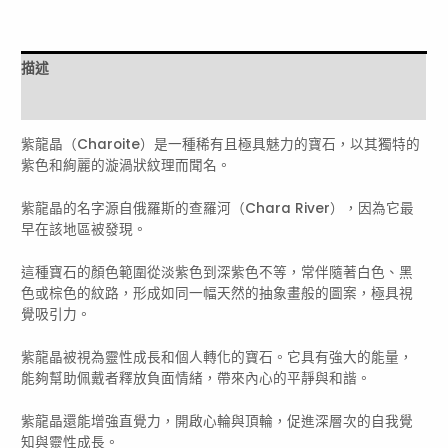
12.5mm
數
量
描述
評價 (0)
紫龍晶（Charoite）是一種稀有且極具魅力的寶石，以其獨特的
紫色和絢麗的漩渦狀紋理而聞名。
紫龍晶的名字源自俄羅斯的查羅河（Chara River），因為它最
早在該地區被發現。
這種寶石的顏色範圍從淡紫色到深紫色不等，常伴隨著白色、黑
色或棕色的紋路，形成如同一幅天然的抽象畫般的圖案，極具視
覺吸引力。
紫龍晶被視為靈性成長和個人轉化的寶石。它具有強大的能量，
能夠幫助佩戴者釋放負面情緒，帶來內心的平靜與和諧。
紫龍晶還能增強直覺力，開啟心輪與頂輪，促進深層次的自我覺
知與靈性成長。