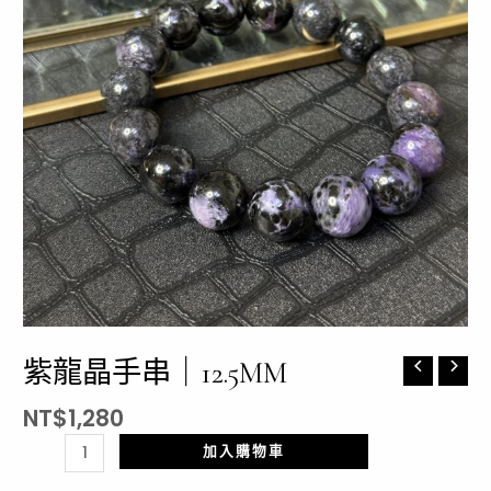
紫龍晶手串｜12.5MM
紫
龍
NT$
1,280
晶
手
加入購物車
串
｜