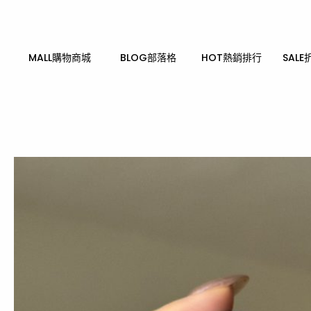
跳
至
主
要
MALL購物商城
BLOG部落格
HOT熱銷排行
SALE
內
容