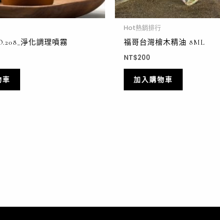
Hot熱銷排行
NO.208_淨化調理噴霧
福哥台灣檜木精油 8ML
NT$
200
物車
加入購物車