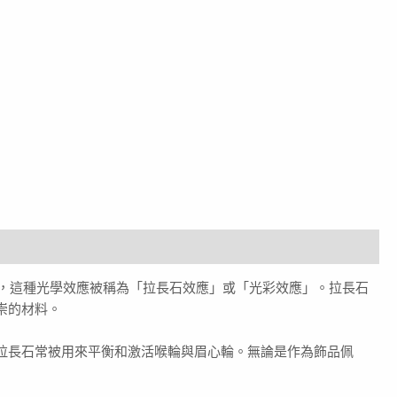
色彩，這種光學效應被稱為「拉長石效應」或「光彩效應」。拉長石
崇的材料。
拉長石常被用來平衡和激活喉輪與眉心輪。無論是作為飾品佩