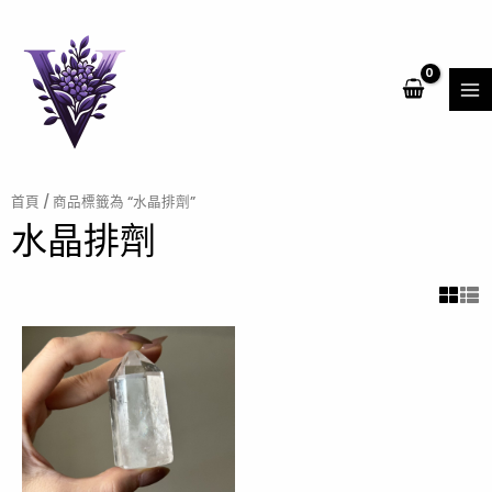
跳
MA
至
ME
主
要
內
容
首頁
/ 商品標籤為 “水晶排劑”
水晶排劑