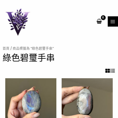
跳
MA
至
ME
主
要
內
容
首頁
/ 商品標籤為 “綠色碧璽手串”
綠色碧璽手串