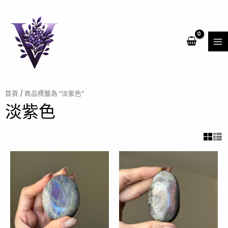
跳
MA
至
ME
主
要
內
容
首頁
/ 商品標籤為 “淡紫色”
淡紫色