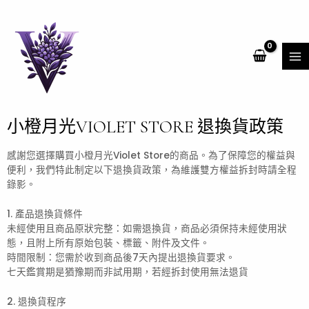
跳
MA
至
ME
主
要
內
容
小橙月光VIOLET STORE 退換貨政策
感謝您選擇購買小橙月光Violet Store的商品。為了保障您的權益與
便利，我們特此制定以下退換貨政策，為維護雙方權益拆封時請全程
錄影。
1. 產品退換貨條件
未經使用且商品原狀完整：如需退換貨，商品必須保持未經使用狀
態，且附上所有原始包裝、標籤、附件及文件。
時間限制：您需於收到商品後7天內提出退換貨要求。
七天鑑賞期是猶豫期而非試用期，若經拆封使用無法退貨
2. 退換貨程序