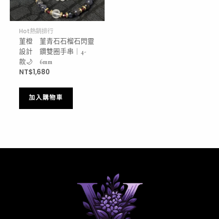
Hot熱銷排行
菫橙
菫青石石榴石閃靈
設計
鑽雙圈手串｜4-
款🌙
6mm
NT$
1,680
加入購物車