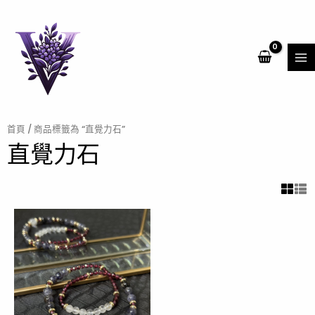
跳
MA
至
ME
主
要
內
容
首頁
/ 商品標籤為 “直覺力石”
直覺力石