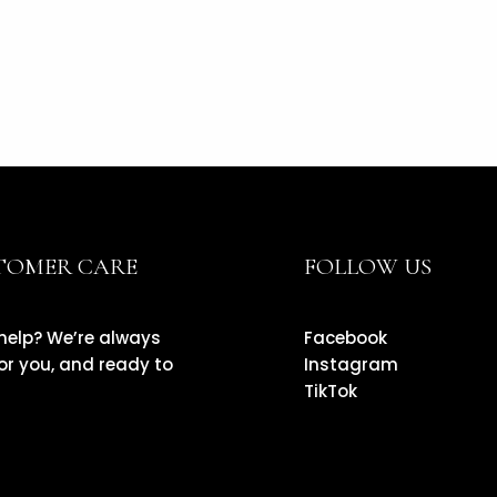
TOMER CARE
FOLLOW US
help? We’re always
Facebook
or you, and ready to
Instagram
TikTok