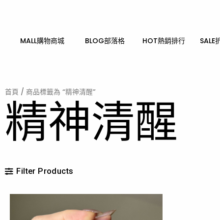
跳
至
主
要
MALL購物商城
BLOG部落格
HOT熱銷排行
SALE
內
容
首頁
/ 商品標籤為 “精神清醒”
精神清醒
Filter Products