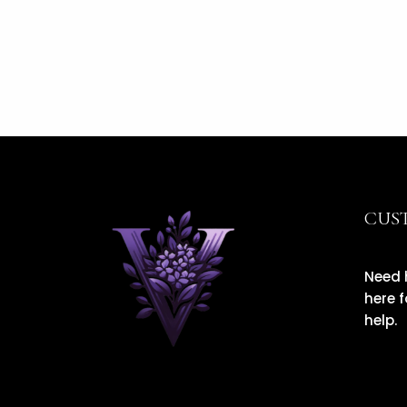
CUS
Need 
here f
help.