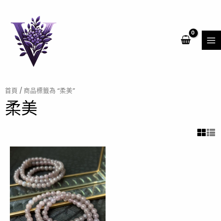
跳
MA
至
ME
主
要
內
容
首頁
/ 商品標籤為 “柔美”
柔美