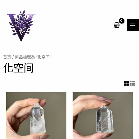
跳
MA
至
ME
主
要
內
容
首頁
/ 商品標籤為 “化空间”
化空间