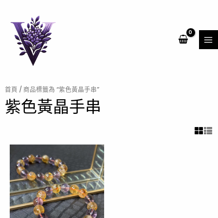
跳
MA
至
ME
主
要
內
容
首頁
/ 商品標籤為 “紫色黃晶手串”
紫色黃晶手串