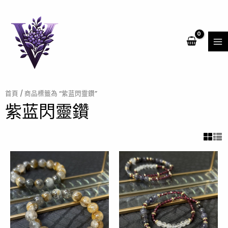
跳
MA
至
ME
主
要
內
容
首頁
/ 商品標籤為 “紫蓝閃靈鑽”
紫蓝閃靈鑽