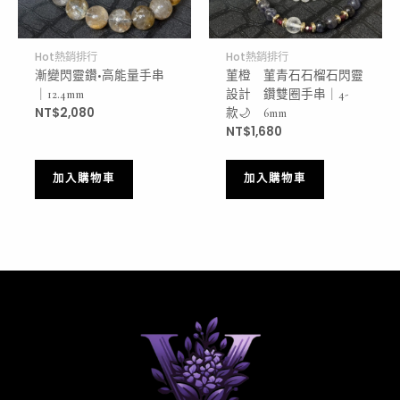
Hot熱銷排行
Hot熱銷排行
漸變閃靈鑽•高能量手串
菫橙
菫青石石榴石閃靈
｜12.4mm
設計
鑽雙圈手串｜4-
NT$
2,080
款🌙
6mm
NT$
1,680
加入購物車
加入購物車