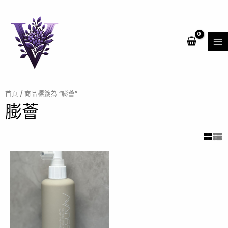
跳
MA
至
ME
主
要
內
容
首頁
/ 商品標籤為 “膨薈”
膨薈