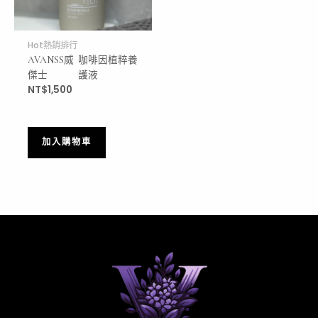
Hot熱銷排行
AVANSS威
咖啡因植粹養
傑士
護液
NT$
1,500
加入購物車