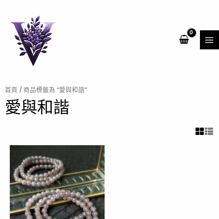
跳
MA
至
ME
主
要
內
容
首頁
/ 商品標籤為 “愛與和諧”
愛與和諧