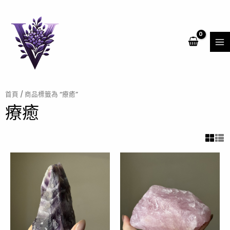
跳
MA
至
ME
主
要
內
容
首頁
/ 商品標籤為 “療癒”
療癒