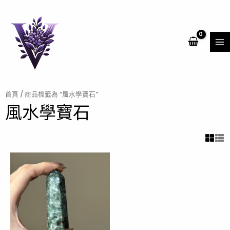
跳
MA
至
ME
主
要
內
容
首頁
/ 商品標籤為 “風水學寶石”
風水學寶石