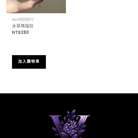
Hot熱銷排行
水草瑪瑙柱
NT$
280
加入購物車