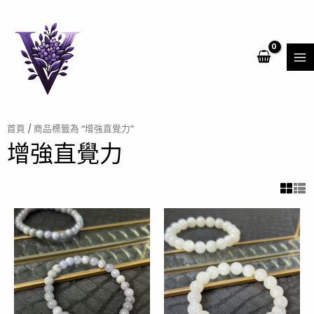
跳
MA
至
ME
主
要
內
容
首頁
/ 商品標籤為 “增強直覺力”
增強直覺力