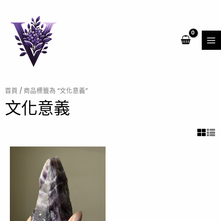
跳
MA
至
ME
主
要
內
容
首頁
/ 商品標籤為 “文化意義”
文化意義