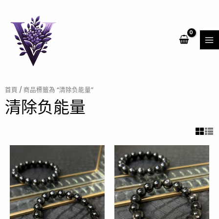
跳
MA
至
ME
主
要
內
容
首頁
/ 商品標籤為 “清除负能量”
清除负能量