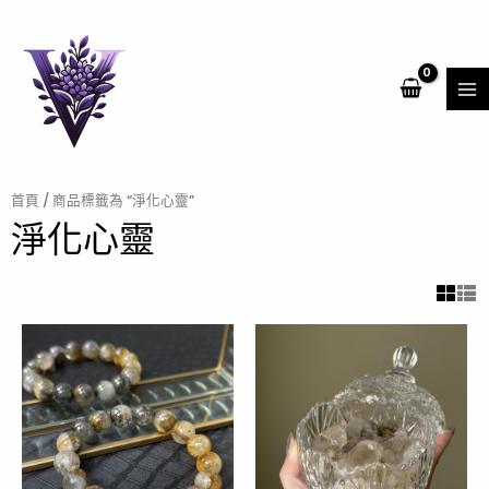
跳
MA
至
ME
主
要
內
容
首頁
/ 商品標籤為 “淨化心靈”
淨化心靈