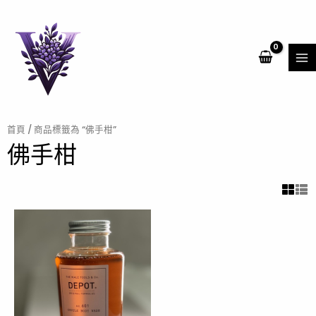
跳
MA
至
ME
主
要
內
容
首頁
/ 商品標籤為 “佛手柑”
佛手柑