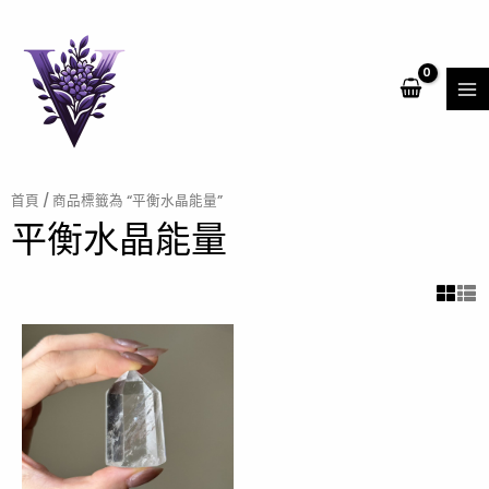
跳
MA
至
ME
主
要
內
容
首頁
/ 商品標籤為 “平衡水晶能量”
平衡水晶能量