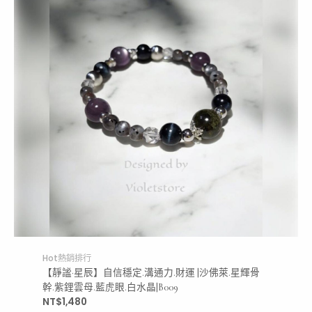
Hot熱銷排行
【靜謐·星辰】自信穩定.溝通力.財運 |沙佛萊.星輝骨
幹.紫鋰雲母.藍虎眼.白水晶|B009
NT$
1,480