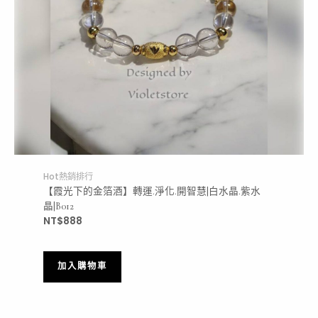
Hot熱銷排行
【霞光下的金箔酒】轉運.淨化.開智慧|白水晶.紫水
晶|B012
NT$
888
加入購物車