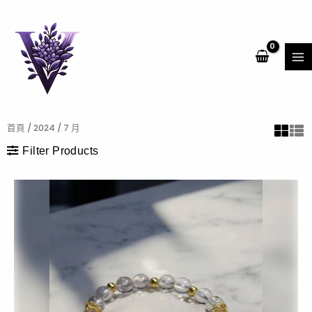
跳
MA
至
ME
主
要
內
容
首頁
/
2024
/ 7 月
Filter Products