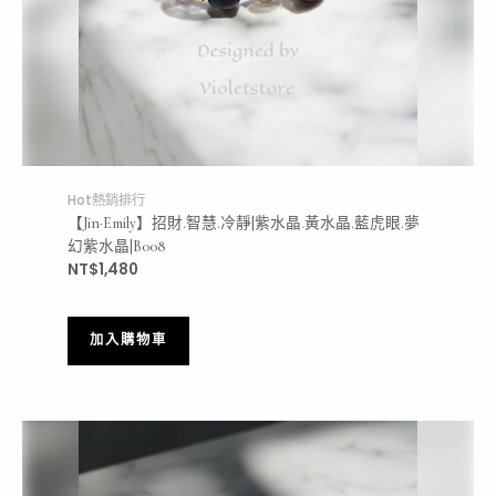
Hot熱銷排行
【Jin·Emily】招財.智慧.冷靜|紫水晶.黃水晶.藍虎眼.夢
幻紫水晶|B008
NT$
1,480
加入購物車