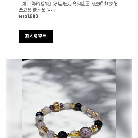
【雅典娜的禮服】好運.魅力.高頻能量|閃靈鑽.紅膠花.
金髮晶.紫水晶|B007
NT$
1,880
加入購物車